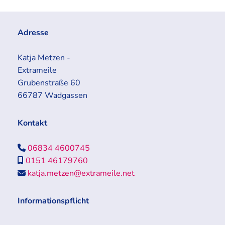
Adresse
Katja Metzen -
Extrameile
Grubenstraße 60
66787 Wadgassen
Kontakt
06834 4600745

0151 46179760

katja.metzen@extrameile.net

Informationspflicht