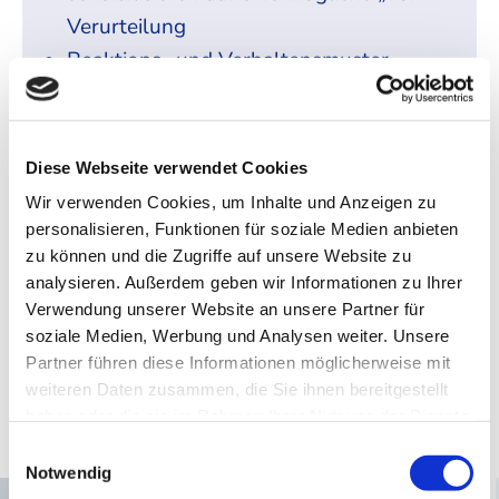
Verurteilung
Reaktions- und Verhaltensmuster
anpassen
Durch Vorbildfunktion mittel- bis
langfristig das respektvolle und
Diese Webseite verwendet Cookies
wertschätzende Miteinander
Wir verwenden Cookies, um Inhalte und Anzeigen zu
unterstützen
personalisieren, Funktionen für soziale Medien anbieten
Gerade in stressigen Situationen
zu können und die Zugriffe auf unsere Website zu
analysieren. Außerdem geben wir Informationen zu Ihrer
Konflikten vorbeugend begegnen
Verwendung unserer Website an unsere Partner für
soziale Medien, Werbung und Analysen weiter. Unsere
Partner führen diese Informationen möglicherweise mit
weiteren Daten zusammen, die Sie ihnen bereitgestellt
haben oder die sie im Rahmen Ihrer Nutzung der Dienste
gesammelt haben.
Einwilligungsauswahl
Notwendig